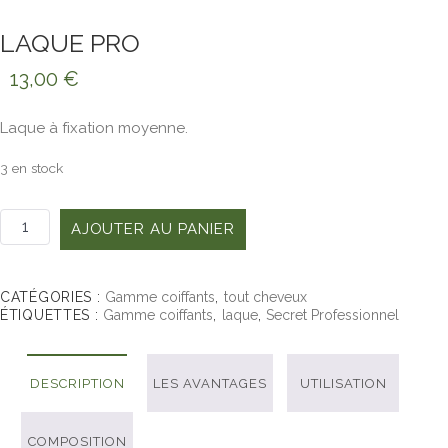
LAQUE PRO
13,00
€
Laque à fixation moyenne.
3 en stock
quantité
AJOUTER AU PANIER
de
Laque
pro
CATÉGORIES :
Gamme coiffants
,
tout cheveux
ÉTIQUETTES :
Gamme coiffants
,
laque
,
Secret Professionnel
DESCRIPTION
LES AVANTAGES
UTILISATION
COMPOSITION