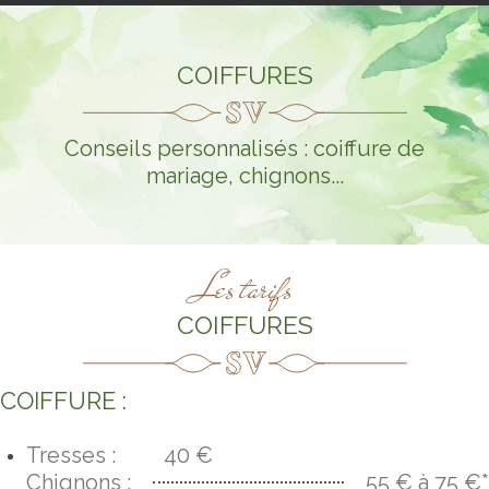
COIFFURES
Conseils personnalisés : coiffure de
mariage, chignons...
Les tarifs
COIFFURES
COIFFURE :
Tresses :
40 €
Chignons :
55 € à 75 €*