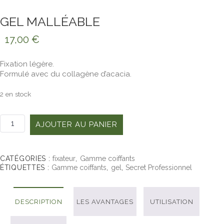
GEL MALLÉABLE
17,00
€
Fixation légère.
Formulé avec du collagène d’acacia.
2 en stock
quantité
AJOUTER AU PANIER
de
Gel
Malléable
CATÉGORIES :
fixateur
,
Gamme coiffants
ÉTIQUETTES :
Gamme coiffants
,
gel
,
Secret Professionnel
DESCRIPTION
LES AVANTAGES
UTILISATION