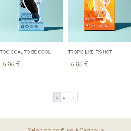
TOO COAL TO BE COOL
TROPIC LIKE IT’S HOT
5,95
€
5,95
€
1
2
→
Salon de coiffure à Dagneux