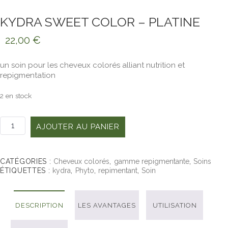
KYDRA SWEET COLOR – PLATINE
22,00
€
un soin pour les cheveux colorés alliant nutrition et
repigmentation
2 en stock
quantité
AJOUTER AU PANIER
de
KYDRA
SWEET
COLOR
CATÉGORIES :
Cheveux colorés
,
gamme repigmentante
,
Soins
ÉTIQUETTES :
kydra
,
Phyto
,
repimentant
,
Soin
-
Platine
DESCRIPTION
LES AVANTAGES
UTILISATION