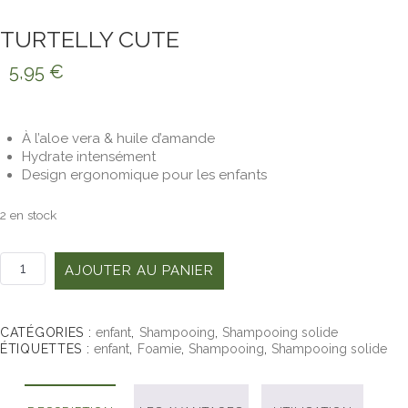
TURTELLY CUTE
5,95
€
À l’aloe vera & huile d’amande
Hydrate intensément
Design ergonomique pour les enfants
2 en stock
quantité
AJOUTER AU PANIER
de
Turtelly
Cute
CATÉGORIES :
enfant
,
Shampooing
,
Shampooing solide
ÉTIQUETTES :
enfant
,
Foamie
,
Shampooing
,
Shampooing solide