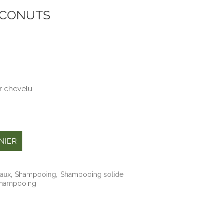
OCONUTS
r chevelu
NIER
aux
,
Shampooing
,
Shampooing solide
hampooing