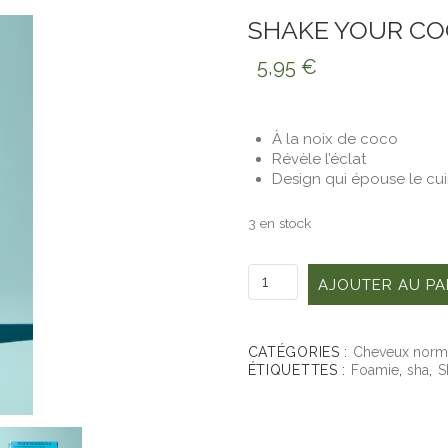
SHAKE YOUR C
5,95
€
À la noix de coco
Révèle l’éclat
Design qui épouse le cui
3 en stock
quantité
AJOUTER AU PA
de
Shake
Your
Coconuts
CATÉGORIES :
Cheveux norm
ÉTIQUETTES :
Foamie
,
sha
,
S