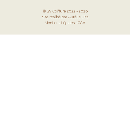
© SV Coiffure 2022 - 2026
Site réalisé par Aurélie Dits
Mentions Légales
-
CGV