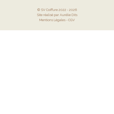
© SV Coiffure 2022 - 2026
Site réalisé par Aurélie Dits
Mentions Légales
-
CGV