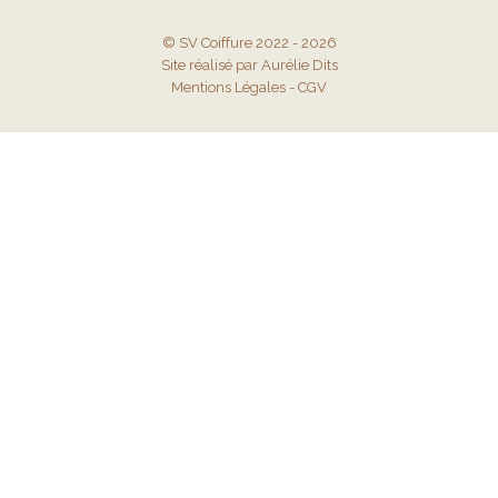
© SV Coiffure 2022 - 2026
Site réalisé par Aurélie Dits
Mentions Légales
-
CGV